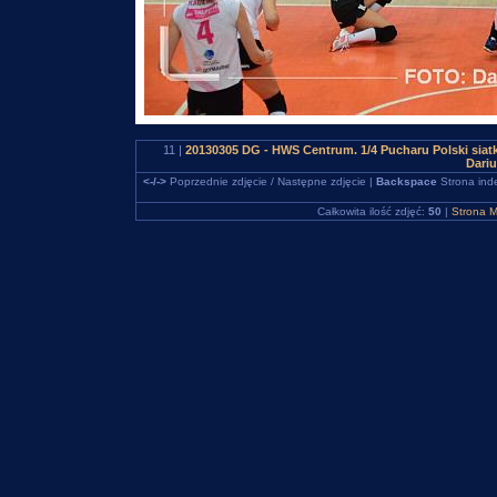
11 |
20130305 DG - HWS Centrum. 1/4 Pucharu Polski sia
Dari
<-/->
Poprzednie zdjęcie / Następne zdjęcie |
Backspace
Strona ind
Całkowita ilość zdjęć:
50
|
Strona M