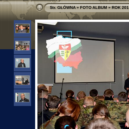
Str. GŁÓWNA
»
FOTO ALBUM
»
ROK 201