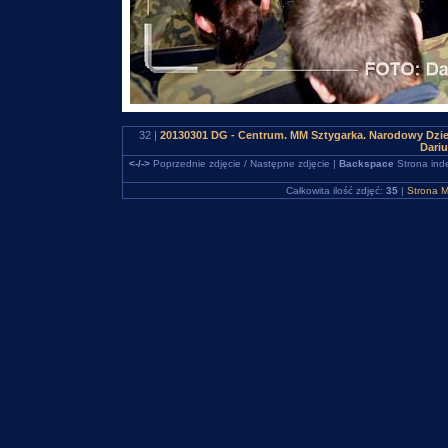
32 |
20130301 DG - Centrum. MM Sztygarka. Narodowy Dzień
Dari
<-/->
Poprzednie zdjęcie / Następne zdjęcie |
Backspace
Strona ind
Całkowita ilość zdjęć:
35
|
Strona M