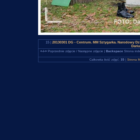
15 |
20130301 DG - Centrum. MM Sztygarka. Narodowy Dzi
Dari
<-/->
Poprzednie zdjęcie / Następne zdjęcie |
Backspace
Strona ind
Całkowita ilość zdjęć:
35
|
Strona M