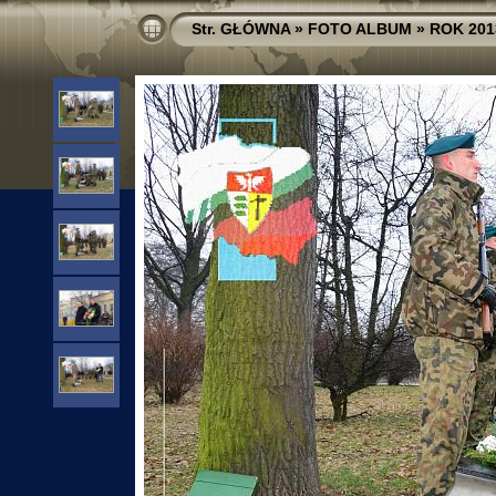
Str. GŁÓWNA
»
FOTO ALBUM
»
ROK 201