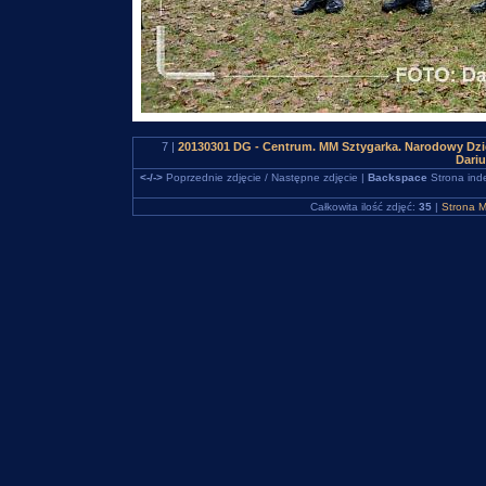
7 |
20130301 DG - Centrum. MM Sztygarka. Narodowy Dzi
Dari
<-/->
Poprzednie zdjęcie / Następne zdjęcie |
Backspace
Strona ind
Całkowita ilość zdjęć:
35
|
Strona M