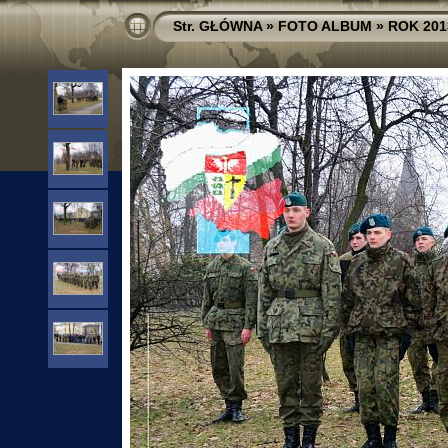
Str. GŁÓWNA
»
FOTO ALBUM
»
ROK 201