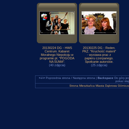
20130224 DG - HWS
20130225 DG - Reden.
Centrum. Kabaret
PKZ. "Kruchość materii"
Moralnego Niepokoju w
- wystawa prac z
programie pt. "POGODA
papieru czerpanego.
NA SUMA".
Spotkanie autorskie.
(40 zdjęcia)
(25 zdjęcia)
<-/->
Poprzednia strona / Następna strona |
Backspace
Do góry je
pokaz sla
Strona Mieszkańca Miasta Dąbrowa Górnicz