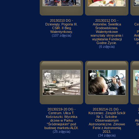
20130210 DG -
20130212 DG -
Dziewiąty. Pogoria III.
Antoniów. Świetlica
Cen
CSiR. II Bieg
Środowiskowa.
Walentynkowy.
Walentynkowe
P
(107 zdjęcia)
warsztaty skręcania i
Ani
wyplatania Fundacji
Upa
Godne Życie.
z
(6 zdjęcia)
20130219-20 DG -
20130214-21 DG -
Centrum. Ulica T.
Korzeniec. Zespół Szkół
Kościuszki. Wycinka
Nr 1. Szkolne
drzew w Parku
Obserwatorium
Ak
"Śródmiejskim" pod
Astronomiczne. Zimowe
S
budowę marketu ALDI.
Ferie z Astronomią
(25 zdjęcia)
2013.
(34 zdjęcia)