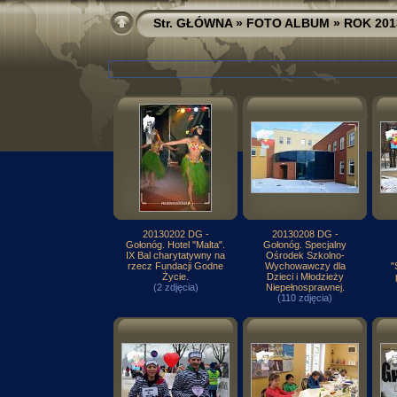
Str. GŁÓWNA
»
FOTO ALBUM
»
ROK 201
20130202 DG -
20130208 DG -
Gołonóg. Hotel "Malta".
Gołonóg. Specjalny
IX Bal charytatywny na
Ośrodek Szkolno-
rzecz Fundacji Godne
Wychowawczy dla
"
Życie.
Dzieci i Młodzieży
(2 zdjęcia)
Niepełnosprawnej.
(110 zdjęcia)