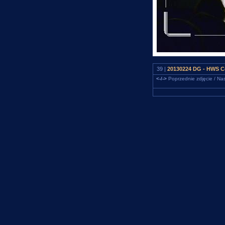
39 |
20130224 DG - HWS C
<-/->
Poprzednie zdjęcie / Nas