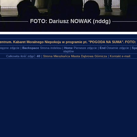
entrum. Kabaret Moralnego Niepokoju w programie pt. "POGODA NA SUMA". FOTO: 
tępne zdjęcie |
Backspace
Strona indeksu |
Home
Pierwsze zdjęcie |
End
Ostatnie zdjęcie |
Spa
slajdów
Całkowita ilość zdjęć:
40
|
Strona Mieszkańca Miasta Dąbrowa Górnicza
|
Kontakt e-mail: