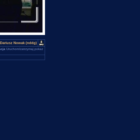
Dariusz Nowak (nddg)
cja
Uruchom/zatrzymaj pokaz