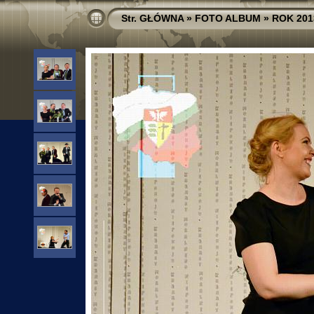
Str. GŁÓWNA
»
FOTO ALBUM
»
ROK 201