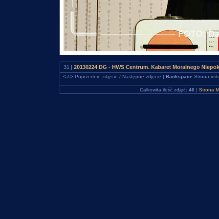
31 |
20130224 DG - HWS Centrum. Kabaret Moralnego Niepo
<-/->
Poprzednie zdjęcie / Następne zdjęcie |
Backspace
Strona ind
Całkowita ilość zdjęć:
40
|
Strona M