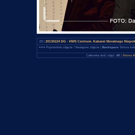
29 |
20130224 DG - HWS Centrum. Kabaret Moralnego Niepo
<-/->
Poprzednie zdjęcie / Następne zdjęcie |
Backspace
Strona ind
Całkowita ilość zdjęć:
40
|
Strona M