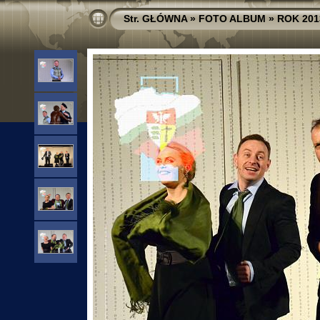
Str. GŁÓWNA
»
FOTO ALBUM
»
ROK 201