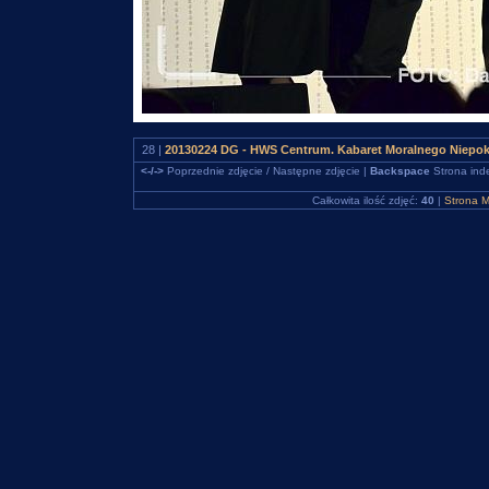
28 |
20130224 DG - HWS Centrum. Kabaret Moralnego Niepo
<-/->
Poprzednie zdjęcie / Następne zdjęcie |
Backspace
Strona ind
Całkowita ilość zdjęć:
40
|
Strona M