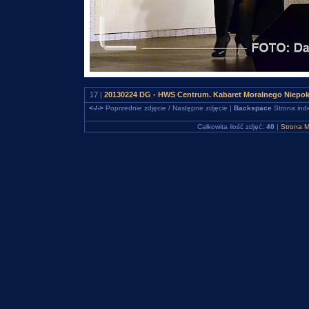
17 |
20130224 DG - HWS Centrum. Kabaret Moralnego Niepo
<-/->
Poprzednie zdjęcie / Następne zdjęcie |
Backspace
Strona ind
Całkowita ilość zdjęć:
40
|
Strona M