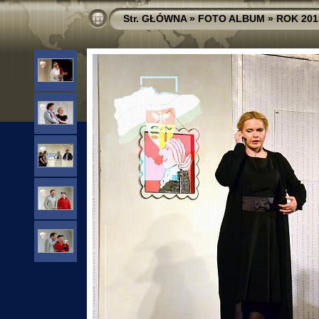
Str. GŁÓWNA
»
FOTO ALBUM
»
ROK 201