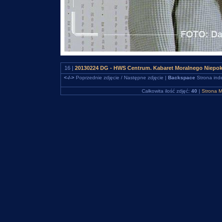
16 |
20130224 DG - HWS Centrum. Kabaret Moralnego Niepo
<-/->
Poprzednie zdjęcie / Następne zdjęcie |
Backspace
Strona ind
Całkowita ilość zdjęć:
40
|
Strona M