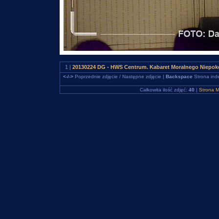
1 |
20130224 DG - HWS Centrum. Kabaret Moralnego Niepo
<-/->
Poprzednie zdjęcie / Następne zdjęcie |
Backspace
Strona ind
Całkowita ilość zdjęć:
40
|
Strona M