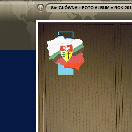
Str. GŁÓWNA
»
FOTO ALBUM
»
ROK 201