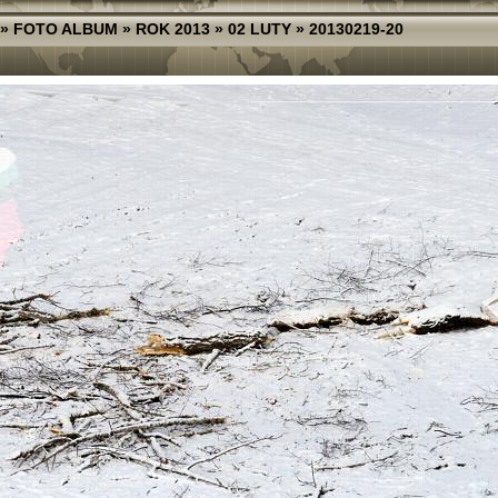
»
FOTO ALBUM
»
ROK 2013
»
02 LUTY
»
20130219-20