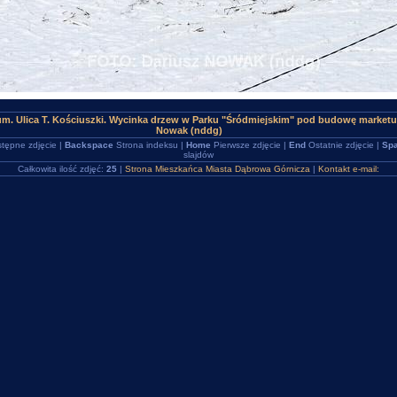
um. Ulica T. Kościuszki. Wycinka drzew w Parku "Śródmiejskim" pod budowę market
Nowak (nddg)
tępne zdjęcie |
Backspace
Strona indeksu |
Home
Pierwsze zdjęcie |
End
Ostatnie zdjęcie |
Spa
slajdów
Całkowita ilość zdjęć:
25
|
Strona Mieszkańca Miasta Dąbrowa Górnicza
|
Kontakt e-mail: