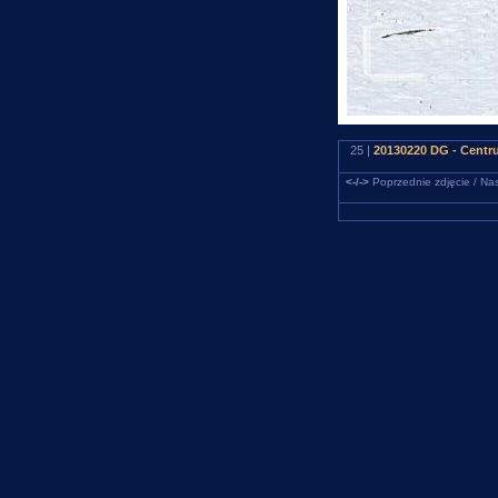
25 |
20130220 DG - Centr
<-/->
Poprzednie zdjęcie / Nas