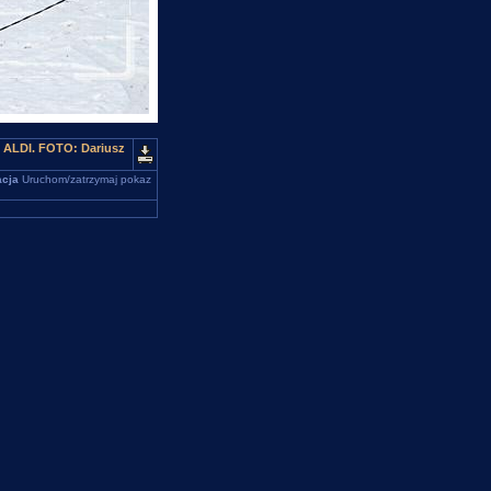
u ALDI. FOTO: Dariusz
cja
Uruchom/zatrzymaj pokaz