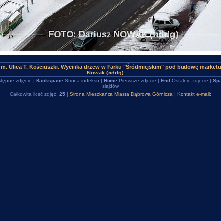
um. Ulica T. Kościuszki. Wycinka drzew w Parku "Śródmiejskim" pod budowę market
Nowak (nddg)
tępne zdjęcie |
Backspace
Strona indeksu |
Home
Pierwsze zdjęcie |
End
Ostatnie zdjęcie |
Spa
slajdów
Całkowita ilość zdjęć:
25
|
Strona Mieszkańca Miasta Dąbrowa Górnicza
|
Kontakt e-mail: