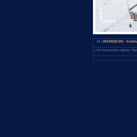
19 |
20130220 DG - Centr
<-/->
Poprzednie zdjęcie / Nas