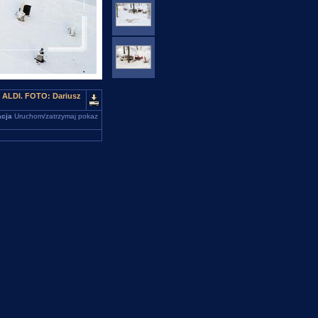
u ALDI. FOTO: Dariusz
cja
Uruchom/zatrzymaj pokaz