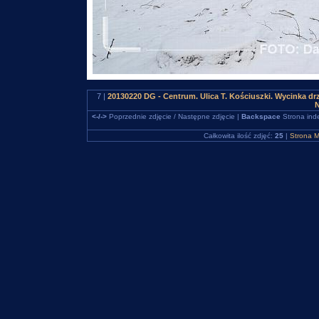
7 |
20130220 DG - Centrum. Ulica T. Kościuszki. Wycinka 
N
<-/->
Poprzednie zdjęcie / Następne zdjęcie |
Backspace
Strona ind
Całkowita ilość zdjęć:
25
|
Strona M