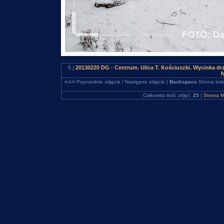
5 |
20130220 DG - Centrum. Ulica T. Kościuszki. Wycinka 
N
<-/->
Poprzednie zdjęcie / Następne zdjęcie |
Backspace
Strona ind
Całkowita ilość zdjęć:
25
|
Strona M