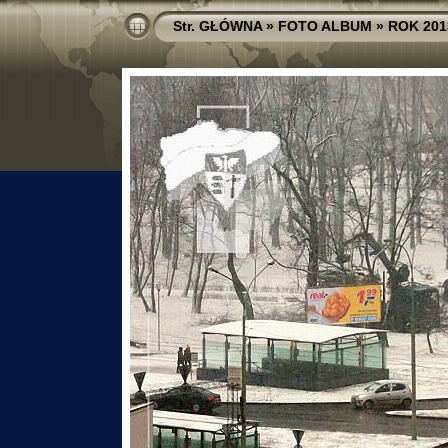
Str. GŁÓWNA
»
FOTO ALBUM
»
ROK 201