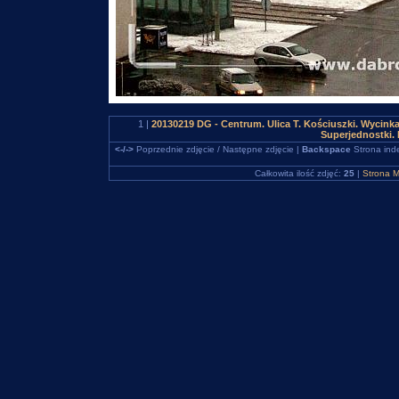
1 |
20130219 DG - Centrum. Ulica T. Kościuszki. Wycin
Superjednostki.
<-/->
Poprzednie zdjęcie / Następne zdjęcie |
Backspace
Strona ind
Całkowita ilość zdjęć:
25
|
Strona M