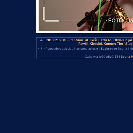
47 |
20130216 DG - Centrum. ul. Kościuszki 4b. Otwarcie jaz
Pawlik-Kiebdój. Koncert The "Stag
<-/->
Poprzednie zdjęcie / Następne zdjęcie |
Backspace
Strona ind
Całkowita ilość zdjęć:
55
|
Strona M