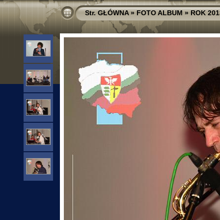
Str. GŁÓWNA
»
FOTO ALBUM
»
ROK 201