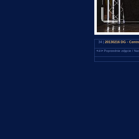
34 |
20130216 DG - Centru
<-/->
Poprzednie zdjęcie / Nas