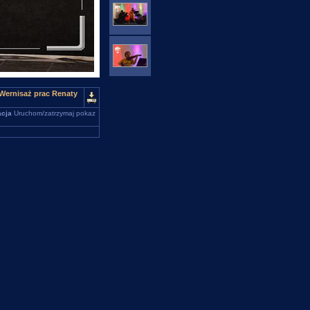
- Wernisaż prac Renaty
cja
Uruchom/zatrzymaj pokaz