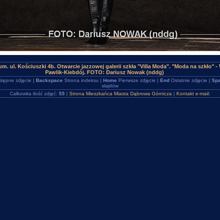
m. ul. Kościuszki 4b. Otwarcie jazzowej galerii szkła "Villa Moda". "Moda na szkło" 
Pawlik-Kiebdój. FOTO: Dariusz Nowak (nddg)
tępne zdjęcie |
Backspace
Strona indeksu |
Home
Pierwsze zdjęcie |
End
Ostatnie zdjęcie |
Spa
slajdów
Całkowita ilość zdjęć:
55
|
Strona Mieszkańca Miasta Dąbrowa Górnicza
|
Kontakt e-mail: