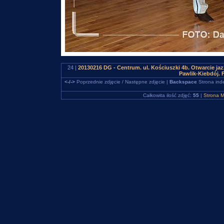
24 |
20130216 DG - Centrum. ul. Kościuszki 4b. Otwarcie jaz
Pawlik-Kiebdój.
<-/->
Poprzednie zdjęcie / Następne zdjęcie |
Backspace
Strona ind
Całkowita ilość zdjęć:
55
|
Strona M