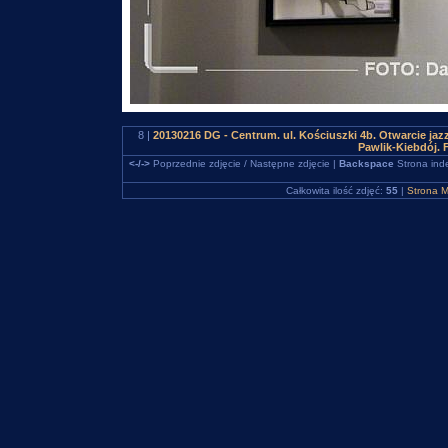
8 |
20130216 DG - Centrum. ul. Kościuszki 4b. Otwarcie jazz
Pawlik-Kiebdój.
<-/->
Poprzednie zdjęcie / Następne zdjęcie |
Backspace
Strona ind
Całkowita ilość zdjęć:
55
|
Strona M