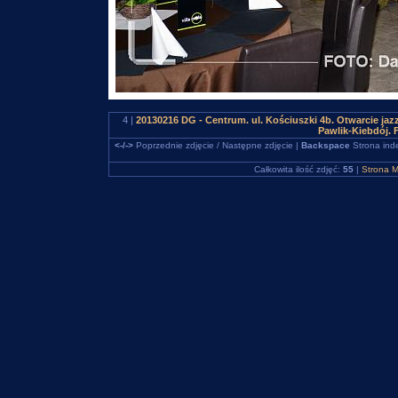
4 |
20130216 DG - Centrum. ul. Kościuszki 4b. Otwarcie jazz
Pawlik-Kiebdój.
<-/->
Poprzednie zdjęcie / Następne zdjęcie |
Backspace
Strona ind
Całkowita ilość zdjęć:
55
|
Strona M