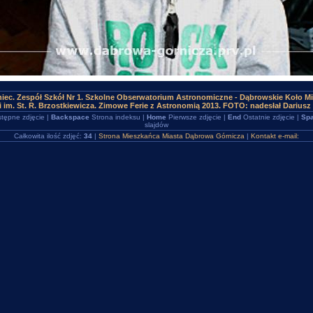
iec. Zespół Szkół Nr 1. Szkolne Obserwatorium Astronomiczne - Dąbrowskie Koło Mi
 im. St. R. Brzostkiewicza. Zimowe Ferie z Astronomią 2013. FOTO: nadesłał Dariusz 
tępne zdjęcie |
Backspace
Strona indeksu |
Home
Pierwsze zdjęcie |
End
Ostatnie zdjęcie |
Spa
slajdów
Całkowita ilość zdjęć:
34
|
Strona Mieszkańca Miasta Dąbrowa Górnicza
|
Kontakt e-mail: