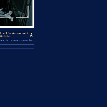
łośników Astronomii i
W. Nelle.
cja
Uruchom/zatrzymaj pokaz