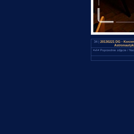
34 |
20130221 DG - Korzen
Astronautyki
<-/->
Poprzednie zdjęcie / Nas