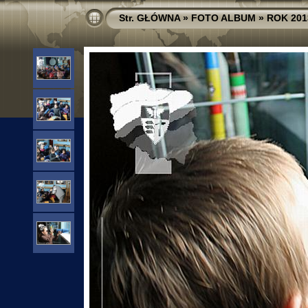
Str. GŁÓWNA
»
FOTO ALBUM
»
ROK 201