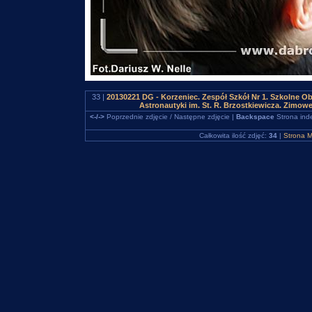
33 |
20130221 DG - Korzeniec. Zespół Szkół Nr 1. Szkolne 
Astronautyki im. St. R. Brzostkiewicza. Zimowe
<-/->
Poprzednie zdjęcie / Następne zdjęcie |
Backspace
Strona ind
Całkowita ilość zdjęć:
34
|
Strona M