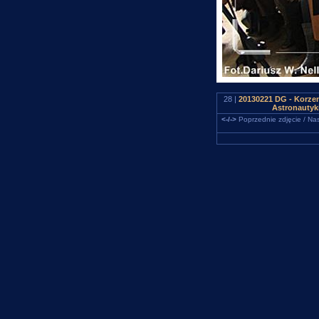
28 |
20130221 DG - Korzen
Astronautyki
<-/->
Poprzednie zdjęcie / Nas