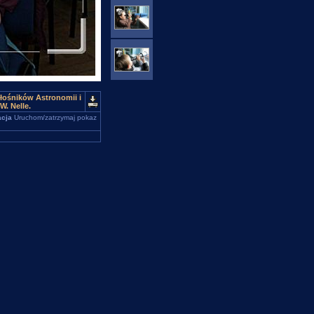
łośników Astronomii i
W. Nelle.
cja
Uruchom/zatrzymaj pokaz