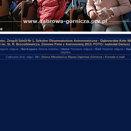
iec. Zespół Szkół Nr 1. Szkolne Obserwatorium Astronomiczne - Dąbrowskie Koło Mi
 im. St. R. Brzostkiewicza. Zimowe Ferie z Astronomią 2013. FOTO: nadesłał Dariusz 
tępne zdjęcie |
Backspace
Strona indeksu |
Home
Pierwsze zdjęcie |
End
Ostatnie zdjęcie |
Spa
slajdów
Całkowita ilość zdjęć:
34
|
Strona Mieszkańca Miasta Dąbrowa Górnicza
|
Kontakt e-mail: