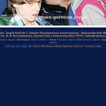
iec. Zespół Szkół Nr 1. Szkolne Obserwatorium Astronomiczne - Dąbrowskie Koło Mi
 im. St. R. Brzostkiewicza. Zimowe Ferie z Astronomią 2013. FOTO: nadesłał Dariusz 
tępne zdjęcie |
Backspace
Strona indeksu |
Home
Pierwsze zdjęcie |
End
Ostatnie zdjęcie |
Spa
slajdów
Całkowita ilość zdjęć:
34
|
Strona Mieszkańca Miasta Dąbrowa Górnicza
|
Kontakt e-mail: