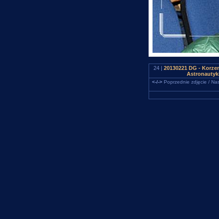
24 |
20130221 DG - Korzen
Astronautyki
<-/->
Poprzednie zdjęcie / Nas