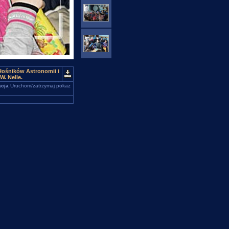
łośników Astronomii i
W. Nelle.
cja
Uruchom/zatrzymaj pokaz