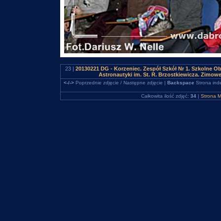
23 |
20130221 DG - Korzeniec. Zespół Szkół Nr 1. Szkolne 
Astronautyki im. St. R. Brzostkiewicza. Zimowe
<-/->
Poprzednie zdjęcie / Następne zdjęcie |
Backspace
Strona ind
Całkowita ilość zdjęć:
34
|
Strona M