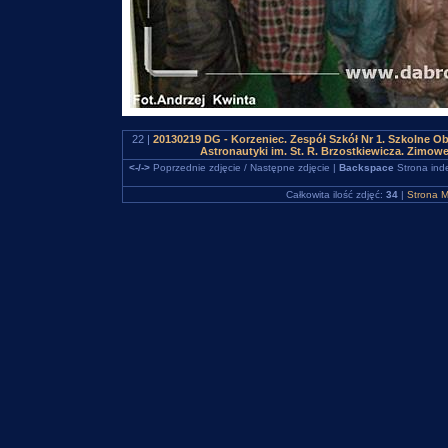
22 |
20130219 DG - Korzeniec. Zespół Szkół Nr 1. Szkolne 
Astronautyki im. St. R. Brzostkiewicza. Zimowe
<-/->
Poprzednie zdjęcie / Następne zdjęcie |
Backspace
Strona ind
Całkowita ilość zdjęć:
34
|
Strona M