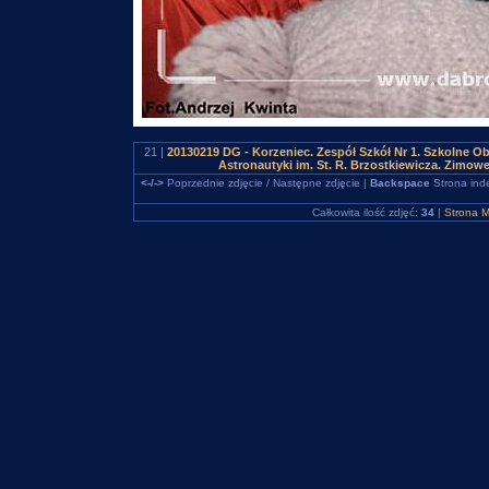
21 |
20130219 DG - Korzeniec. Zespół Szkół Nr 1. Szkolne 
Astronautyki im. St. R. Brzostkiewicza. Zimowe
<-/->
Poprzednie zdjęcie / Następne zdjęcie |
Backspace
Strona ind
Całkowita ilość zdjęć:
34
|
Strona M