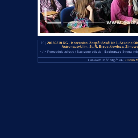
19 |
20130219 DG - Korzeniec. Zespół Szkół Nr 1. Szkolne 
Astronautyki im. St. R. Brzostkiewicza. Zimowe
<-/->
Poprzednie zdjęcie / Następne zdjęcie |
Backspace
Strona ind
Całkowita ilość zdjęć:
34
|
Strona M