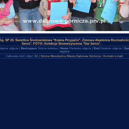
g. SP 20. Świetlica Środowiskowa "Kraina Przyjaźni". Zimowa Akademia Rozmaitośc
Serca". FOTO: Kolekcja Stowarzyszenia "Dar Serca".
tępne zdjęcie |
Backspace
Strona indeksu |
Home
Pierwsze zdjęcie |
End
Ostatnie zdjęcie |
Spa
slajdów
Całkowita ilość zdjęć:
21
|
Strona Mieszkańca Miasta Dąbrowa Górnicza
|
Kontakt e-mail: