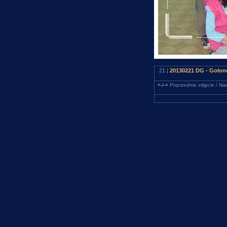
21 |
20130221 DG - Gołonó
<-/->
Poprzednie zdjęcie / Nas