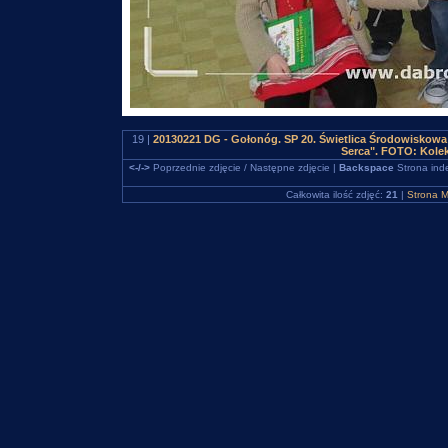
19 |
20130221 DG - Gołonóg. SP 20. Świetlica Środowiskowa
Serca". FOTO: Kolek
<-/->
Poprzednie zdjęcie / Następne zdjęcie |
Backspace
Strona ind
Całkowita ilość zdjęć:
21
|
Strona M