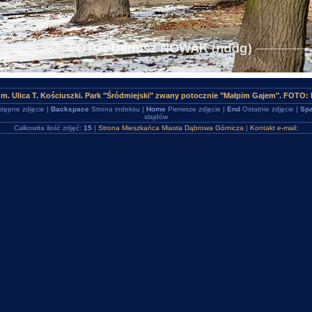
m. Ulica T. Kościuszki. Park "Śródmiejski" zwany potocznie "Małpim Gajem". FOTO:
tępne zdjęcie |
Backspace
Strona indeksu |
Home
Pierwsze zdjęcie |
End
Ostatnie zdjęcie |
Spa
slajdów
Całkowita ilość zdjęć:
15
|
Strona Mieszkańca Miasta Dąbrowa Górnicza
|
Kontakt e-mail: