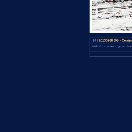
14 |
20130208 DG - Centru
<-/->
Poprzednie zdjęcie / Nas