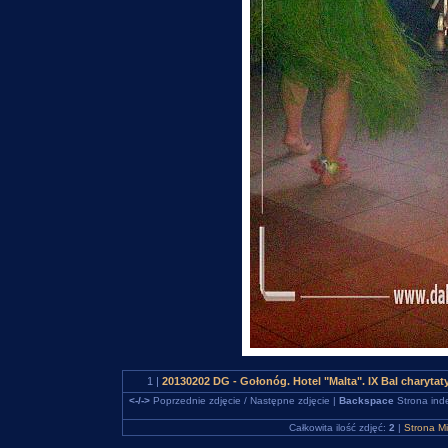
1 |
20130202 DG - Gołonóg. Hotel "Malta". IX Bal charyt
<-/->
Poprzednie zdjęcie / Następne zdjęcie |
Backspace
Strona ind
Całkowita ilość zdjęć:
2
|
Strona M