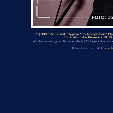
21 |
20130125 DG - MM Sztygarka. "Dni Amerykańskie". Bl
Konsulatu USA w Krakowie i UM DG.
<-/->
Poprzednie zdjęcie / Następne zdjęcie |
Backspace
Strona ind
Całkowita ilość zdjęć:
50
|
Strona M