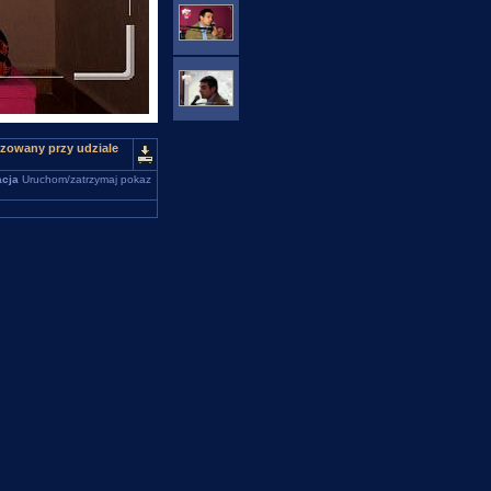
zowany przy udziale
cja
Uruchom/zatrzymaj pokaz