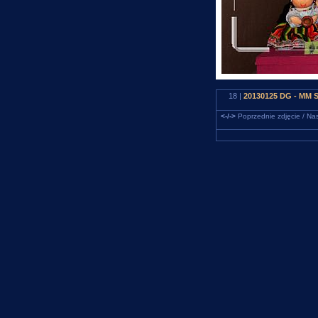
18 |
20130125 DG - MM S
<-/->
Poprzednie zdjęcie / Nas