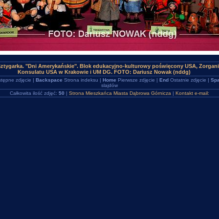
ztygarka. "Dni Amerykańskie". Blok edukacyjno-kulturowy poświęcony USA, Zorgani
Konsulatu USA w Krakowie i UM DG. FOTO: Dariusz Nowak (nddg)
tępne zdjęcie |
Backspace
Strona indeksu |
Home
Pierwsze zdjęcie |
End
Ostatnie zdjęcie |
Spa
slajdów
Całkowita ilość zdjęć:
50
|
Strona Mieszkańca Miasta Dąbrowa Górnicza
|
Kontakt e-mail: