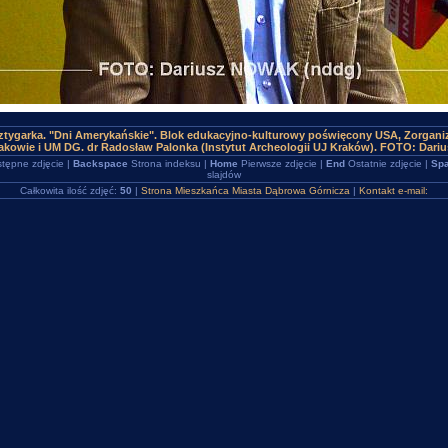
tygarka. "Dni Amerykańskie". Blok edukacyjno-kulturowy poświęcony USA, Zorgani
kowie i UM DG. dr Radosław Palonka (Instytut Archeologii UJ Kraków). FOTO: Dari
tępne zdjęcie |
Backspace
Strona indeksu |
Home
Pierwsze zdjęcie |
End
Ostatnie zdjęcie |
Spa
slajdów
Całkowita ilość zdjęć:
50
|
Strona Mieszkańca Miasta Dąbrowa Górnicza
|
Kontakt e-mail: