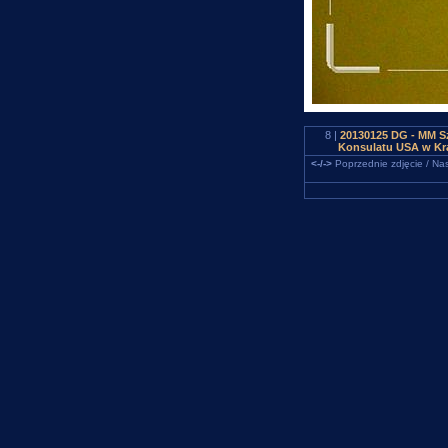
8 |
20130125 DG - MM Sz
Konsulatu USA w Kra
<-/->
Poprzednie zdjęcie / Nas