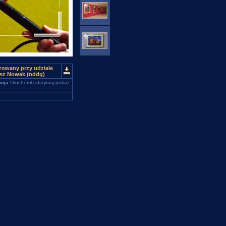
zowany przy udziale
usz Nowak (nddg)
cja
Uruchom/zatrzymaj pokaz