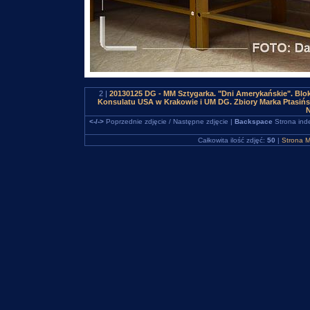
2 |
20130125 DG - MM Sztygarka. "Dni Amerykańskie". Bl
Konsulatu USA w Krakowie i UM DG. Zbiory Marka Ptasińs
N
<-/->
Poprzednie zdjęcie / Następne zdjęcie |
Backspace
Strona ind
Całkowita ilość zdjęć:
50
|
Strona M