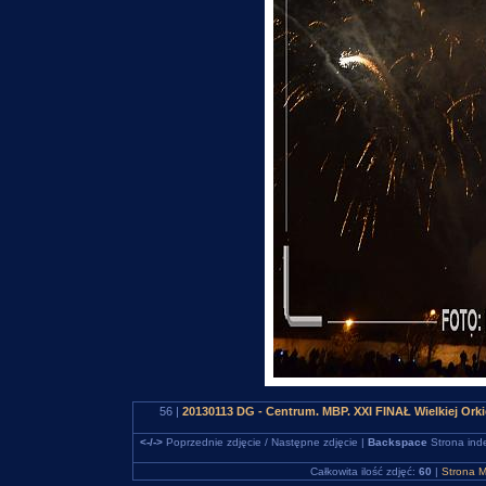
56 |
20130113 DG - Centrum. MBP. XXI FINAŁ Wielkiej Ork
<-/->
Poprzednie zdjęcie / Następne zdjęcie |
Backspace
Strona ind
Całkowita ilość zdjęć:
60
|
Strona M