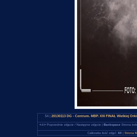
54 |
20130113 DG - Centrum. MBP. XXI FINAŁ Wielkiej Ork
<-/->
Poprzednie zdjęcie / Następne zdjęcie |
Backspace
Strona ind
Całkowita ilość zdjęć:
60
|
Strona M