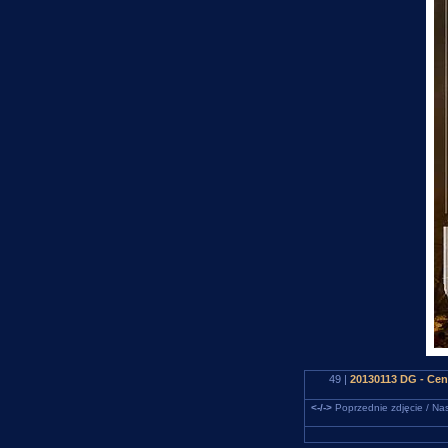
49 |
20130113 DG - Cen
<-/->
Poprzednie zdjęcie / Nas