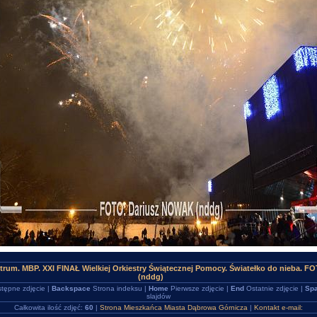
trum. MBP. XXI FINAŁ Wielkiej Orkiestry Świątecznej Pomocy. Światełko do nieba. F
(nddg)
tępne zdjęcie |
Backspace
Strona indeksu |
Home
Pierwsze zdjęcie |
End
Ostatnie zdjęcie |
Spa
slajdów
Całkowita ilość zdjęć:
60
|
Strona Mieszkańca Miasta Dąbrowa Górnicza
|
Kontakt e-mail: