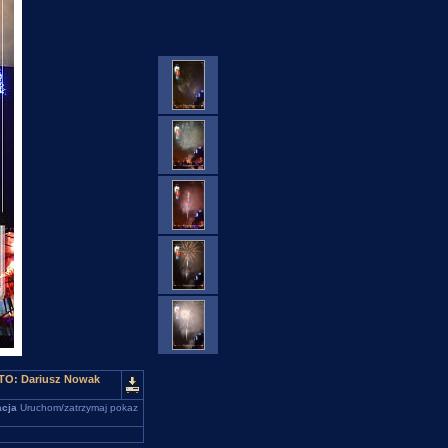
OTO: Dariusz Nowak
cja
Uruchom/zatrzymaj pokaz