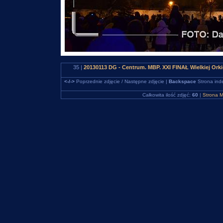
35 |
20130113 DG - Centrum. MBP. XXI FINAŁ Wielkiej Ork
<-/->
Poprzednie zdjęcie / Następne zdjęcie |
Backspace
Strona ind
Całkowita ilość zdjęć:
60
|
Strona M