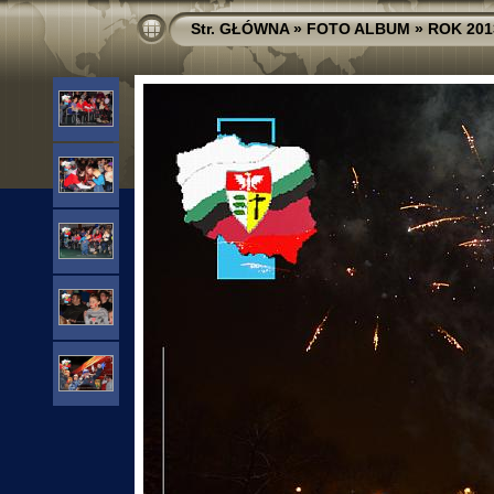
Str. GŁÓWNA
»
FOTO ALBUM
»
ROK 201