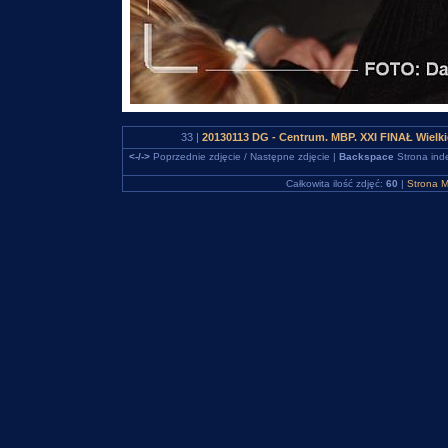
33 |
20130113 DG - Centrum. MBP. XXI FINAŁ Wielk
<-/->
Poprzednie zdjęcie / Następne zdjęcie |
Backspace
Strona ind
Całkowita ilość zdjęć:
60
|
Strona M