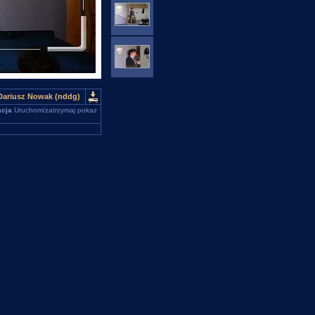
 Dariusz Nowak (nddg)
cja
Uruchom/zatrzymaj pokaz