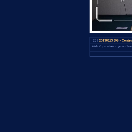
23 |
20130113 DG - Centr
<-/->
Poprzednie zdjęcie / Nas