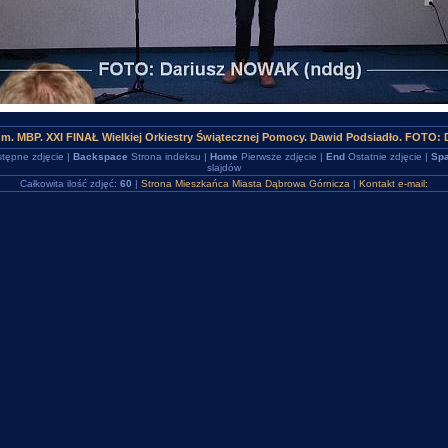
um. MBP. XXI FINAŁ Wielkiej Orkiestry Świątecznej Pomocy. Dawid Podsiadło. FOTO:
tępne zdjęcie |
Backspace
Strona indeksu |
Home
Pierwsze zdjęcie |
End
Ostatnie zdjęcie |
Spa
slajdów
Całkowita ilość zdjęć:
60
|
Strona Mieszkańca Miasta Dąbrowa Górnicza
|
Kontakt e-mail: