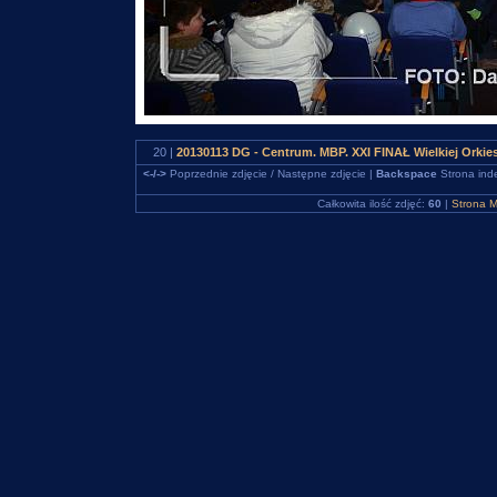
20 |
20130113 DG - Centrum. MBP. XXI FINAŁ Wielkiej Orki
<-/->
Poprzednie zdjęcie / Następne zdjęcie |
Backspace
Strona ind
Całkowita ilość zdjęć:
60
|
Strona M