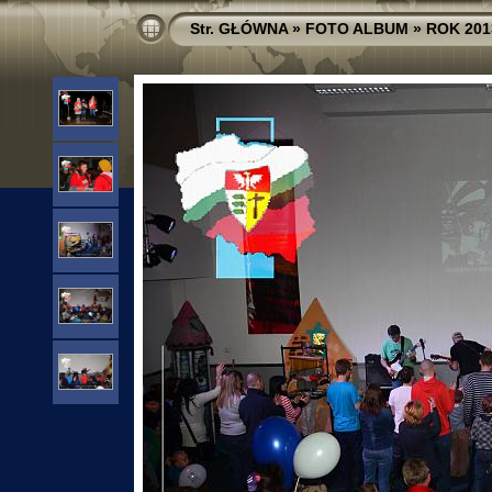
Str. GŁÓWNA
»
FOTO ALBUM
»
ROK 201