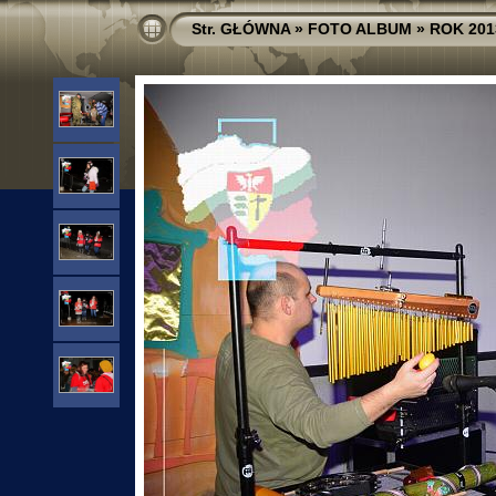
Str. GŁÓWNA
»
FOTO ALBUM
»
ROK 201