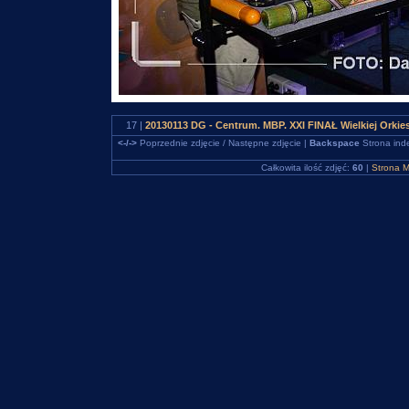
17 |
20130113 DG - Centrum. MBP. XXI FINAŁ Wielkiej Orki
<-/->
Poprzednie zdjęcie / Następne zdjęcie |
Backspace
Strona ind
Całkowita ilość zdjęć:
60
|
Strona M