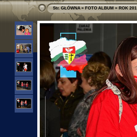
Str. GŁÓWNA
»
FOTO ALBUM
»
ROK 201