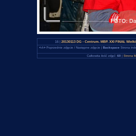
16 |
20130113 DG - Centrum. MBP. XXI FINAŁ Wielk
<-/->
Poprzednie zdjęcie / Następne zdjęcie |
Backspace
Strona ind
Całkowita ilość zdjęć:
60
|
Strona M