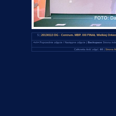
5 |
20130113 DG - Centrum. MBP. XXI FINAŁ Wielkiej Orki
<-/->
Poprzednie zdjęcie / Następne zdjęcie |
Backspace
Strona ind
Całkowita ilość zdjęć:
60
|
Strona M