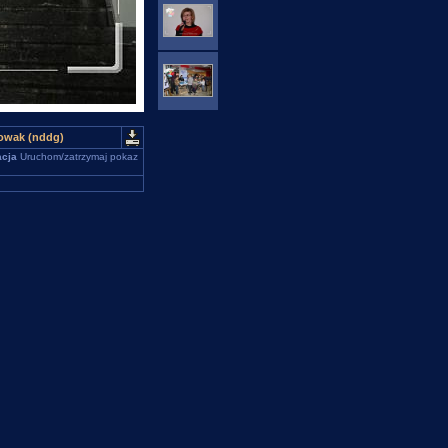
Nowak (nddg)
cja
Uruchom/zatrzymaj pokaz