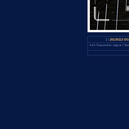
2 |
20130113 DG 
<-/->
Poprzednie zdjęcie / Nas