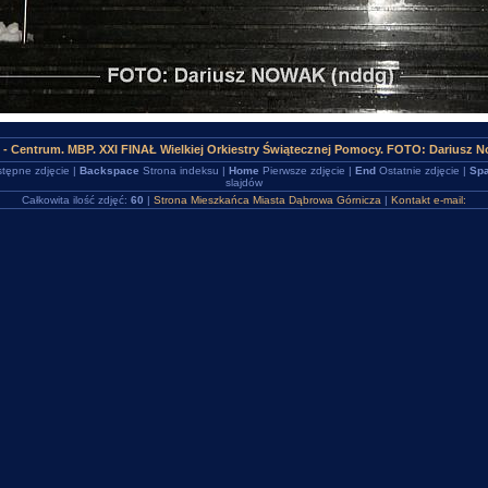
- Centrum. MBP. XXI FINAŁ Wielkiej Orkiestry Świątecznej Pomocy. FOTO: Dariusz 
tępne zdjęcie |
Backspace
Strona indeksu |
Home
Pierwsze zdjęcie |
End
Ostatnie zdjęcie |
Spa
slajdów
Całkowita ilość zdjęć:
60
|
Strona Mieszkańca Miasta Dąbrowa Górnicza
|
Kontakt e-mail: