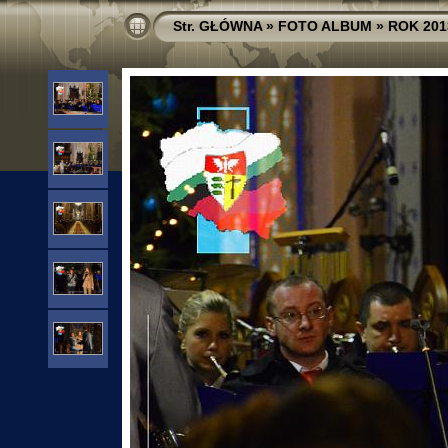
Str. GŁÓWNA
»
FOTO ALBUM
»
ROK 201