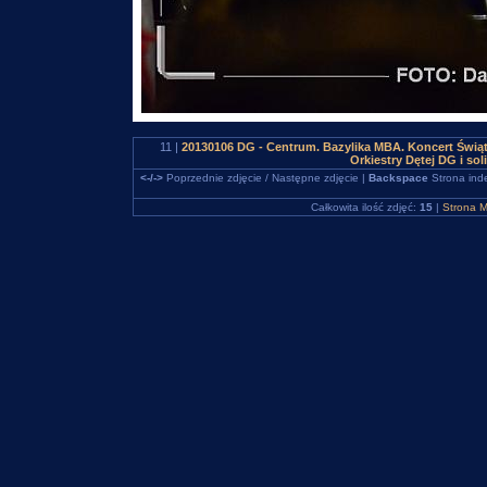
11 |
20130106 DG - Centrum. Bazylika MBA. Koncert Świąt
Orkiestry Dętej DG i s
<-/->
Poprzednie zdjęcie / Następne zdjęcie |
Backspace
Strona ind
Całkowita ilość zdjęć:
15
|
Strona M